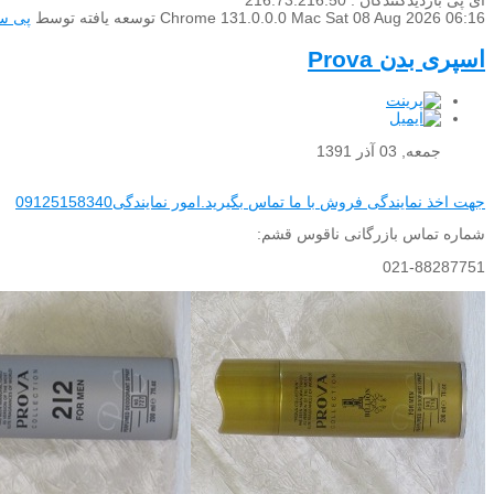
آی پی بازدیدکنندگان : 216.73.216.50
Sat 08 Aug 2026 06:16
Chrome 131.0.0.0 Mac
توسعه یافته توسط
پی س
اسپری بدن Prova
جمعه, 03 آذر 1391
جهت اخذ نمایندگی فروش با ما تماس بگیرید.امور نمایندگی09125158340
شماره تماس بازرگانی ناقوس قشم:
021-88287751