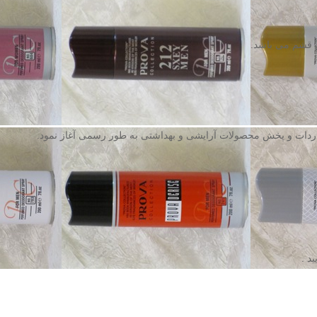
 قشم می باشد.
د .