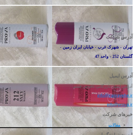
آدرس شرکت
تهران - شهرک غرب - خیابان ایران زمین -
گلستان 252 - واحد 47
آدرس ایمیل
آدرس ایمیل بازرگانی ناقوس قشم:
info@iranrayehe.ir
info@prova.ir
خبرهای شرکت
مقالات
لیست نمایندگیها