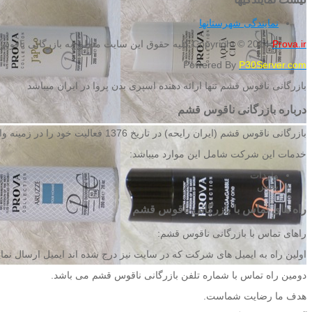
نمایندگی شهرستانها
Prova.ir
Copyright © 2014
کلیه حقوق این سایت متعلق به بازرگانی ناقوس
Powered By
P30Server.com
بازرگانی ناقوس قشم تنها ارائه دهنده اسپری بدن پروا در ایران میباشد
درباره بازرگانی ناقوس قشم
بازرگانی ناقوس قشم (ایران رایحه) در تاریخ 1376 فعالیت خود را در زمینه واردات و پخش محصولات آرایشی و بهداشتی به طور رسمی آغاز نمود.
خدمات این شرکت شامل این موارد میباشد:
واردات
پخش
راه های تماس با بازرگانی ناقوس قشم
راهای تماس با بازرگانی ناقوس قشم:
اولین راه به ایمیل های شرکت که در سایت نیز درج شده اند ایمیل ارسال نمایی
دومین راه تماس با شماره تلفن بازرگانی ناقوس قشم می باشد.
هدف ما رضایت شماست.